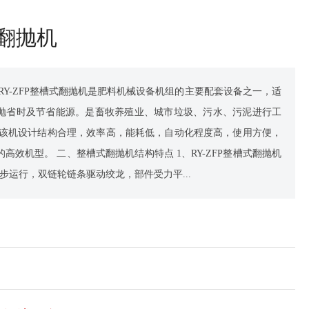
式翻抛机
RY-ZFP整槽式翻抛机是肥料机械设备机组的主要配套设备之一，适
抛省时及节省能源。是畜牧养殖业、城市垃圾、污水、污泥进行工
 该机设计结构合理，效率高，能耗低，自动化程度高，使用方便，
高效机型。 二、整槽式翻抛机结构特点 1、RY-ZFP整槽式翻抛机
步运行，双链轮链条驱动绞龙，部件受力平...