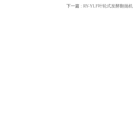
下一篇
:
RY-YLF叶轮式发酵翻抛机