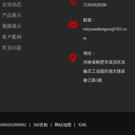
企业动态
15303928500
产品展示
邮箱：
视频展示
renyuanshengwu@163.co
客户案例
m
常见问题
地址：
河南省鹤壁市淇滨区东
杨庄工业园区德方路富
春江路1路
1060202000002
丨
360安检
丨
网站地图
丨
XML