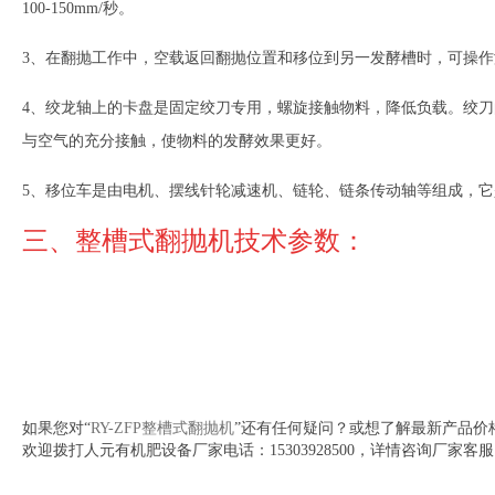
100-150mm/秒。
3、在翻抛工作中，空载返回翻抛位置和移位到另一发酵槽时，可操
4、绞龙轴上的卡盘是固定绞刀专用，螺旋接触物料，降低负载。绞刀的
与空气的充分接触，使物料的发酵效果更好。
5、移位车是由电机、摆线针轮减速机、链轮、链条传动轴等组成，
三、整槽式翻抛机技术参数：
如果您对“
RY-ZFP整槽式翻抛机
”还有任何疑问？或想了解最新产品价
欢迎拨打人元有机肥设备厂家电话：
15303928500
，详情咨询厂家客服