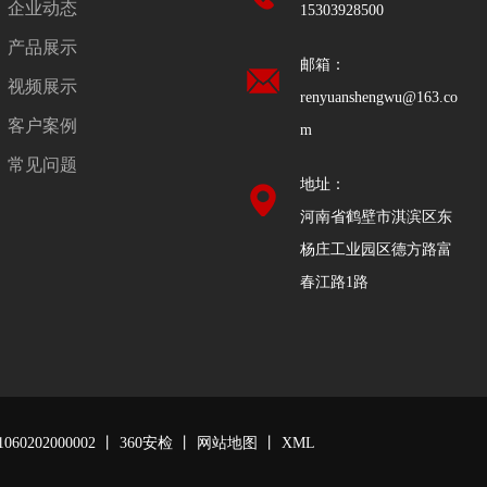
企业动态
15303928500
产品展示
邮箱：
视频展示
renyuanshengwu@163.co
客户案例
m
常见问题
地址：
河南省鹤壁市淇滨区东
杨庄工业园区德方路富
春江路1路
1060202000002
丨
360安检
丨
网站地图
丨
XML