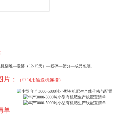
：
机翻堆—发酵（12-15天）—粉碎—筛分—成品包装。
置图片：
（中间用输送机连接）
清单