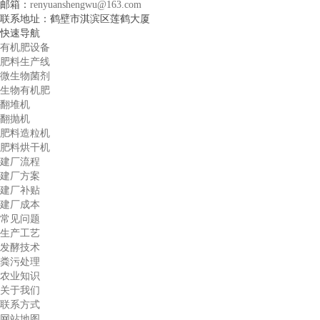
邮箱：
renyuanshengwu@163.com
联系地址：鹤壁市淇滨区莲鹤大厦
快速导航
有机肥设备
肥料生产线
微生物菌剂
生物有机肥
翻堆机
翻抛机
肥料造粒机
肥料烘干机
建厂流程
建厂方案
建厂补贴
建厂成本
常见问题
生产工艺
发酵技术
粪污处理
农业知识
关于我们
联系方式
网站地图