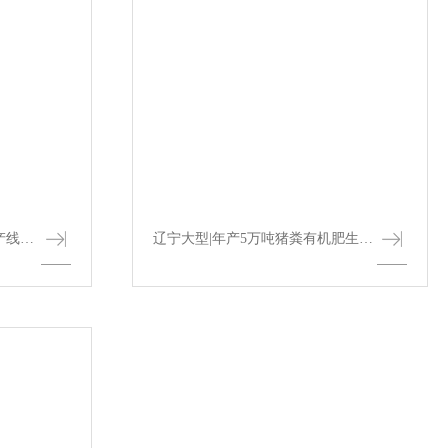
辽宁年产2万吨中型有机肥生产线设备配置与工...
辽宁大型|年产5万吨猪粪有机肥生产线价格与...