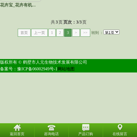
花卉宝_花卉有机...
共
3
页
页次：3/3
页
首页
上一页
1
2
3
>
>>
转到 ：
版权所有 ©
鹤壁市人元生物技术发展有限公司
备案号：豫ICP备06002949号-1
网站地图
返回首页
咨询电话
产品订购
在线留言